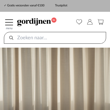
✓ Snelle levering
✓ Gratis verzonden vanaf €100
Trustpilot
✓
ZekerMeten verzekering
menu