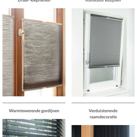
Draai- kiepramen
Kunststof kozijnen
Warmtewerende gordijnen
Verduisterende
raamdecoratie