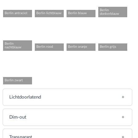
Tip
Berlin
Berlin antraciet
Berlin lichtblauw
Berlin blauw
donkerblauw
Mocht je voldoende ruimte hebben, reken dan met een
extra breedte en hoogte van 100 mm. Dan ben je er zeker
van dat het rolgordijn goed dekkend is.
Berlin
Berlin rood
Berlin oranje
Berlin grijs
nachtblauw
Berlin zwart
Lichtdoorlatend
Dim-out
Transparant