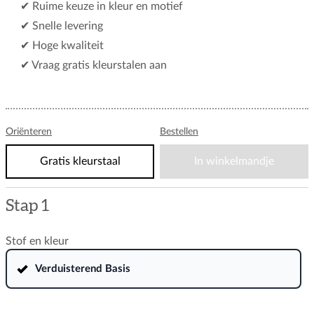
✔ Ruime keuze in kleur en motief
✔ Snelle levering
✔ Hoge kwaliteit
✔ Vraag gratis kleurstalen aan
Oriënteren
Bestellen
Gratis kleurstaal
In winkelmandje
Stap 1
Stof en kleur
Bijvoorbeeld, voor een rolgordijn tot en met 100 cm
hoogte geldt: aan de bedieningskant is 21 mm nodig voor
Verduisterend Basis
de ketting en aan de andere kant 13 mm. In totaal zal er
bij 34 mm geen stof hangen.