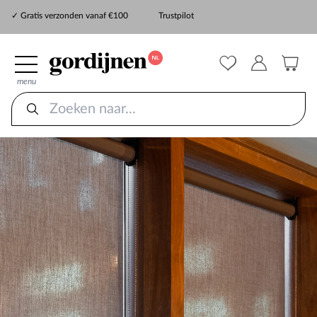
✓ Snelle levering
✓ Gratis verzonden vanaf €100
Trustpilot
✓
ZekerMeten verzekering
menu